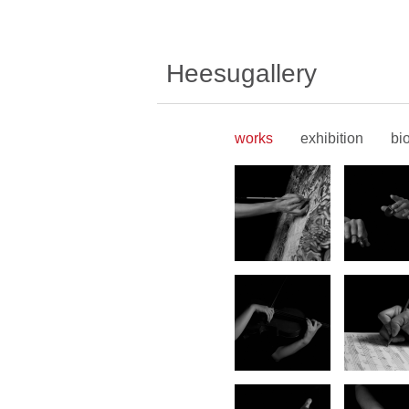
Heesugallery
works
exhibition
bi